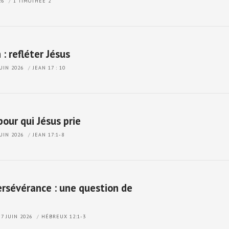
026
1 TIMOTHÉE 2
: refléter Jésus
JUIN 2026
JEAN 17 : 10
pour qui Jésus prie
JUIN 2026
JEAN 17:1-8
ersévérance : une question de
7 JUIN 2026
HÉBREUX 12:1-3