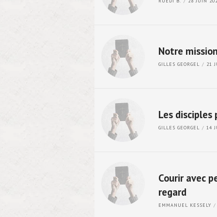
RUEDI B.
28 JUIN 2
Notre mission 
GILLES GEORGEL
21 
Les disciples 
GILLES GEORGEL
14 
Courir avec p
regard
EMMANUEL KESSELY